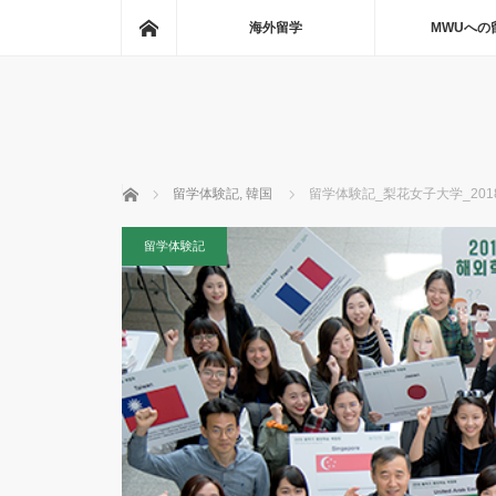
ホーム
海外留学
MWUへの
ホーム
留学体験記
,
韓国
留学体験記_梨花女子大学_2018.3
留学体験記