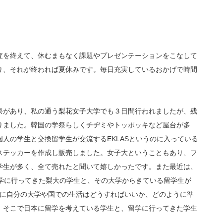
査を終えて、休むまもなく課題やプレゼンテーションをこなして
り、それが終われば夏休みです。毎日充実しているおかげで時間
があり、私の通う梨花女子大学でも３日間行われましたが、残
りました。韓国の学祭らしくチヂミやトッポッキなど屋台が多
人の学生と交換留学生が交流するEKLASというのに入っている
ステッカーを作成し販売しました。女子大ということもあり、フ
学生が多く、全て売れたと聞いて嬉しかったです。また最近は、
へ実際に留学に行ってきた梨大の学生と、その大学からきている留学生が
ている学生に自分の大学や国での生活はどうすればいいか、どのように準
。そこで日本に留学を考えている学生と、留学に行ってきた学生