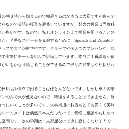
の朝８時から始まるので朝起きるのが本当に大変ですが住んで
文科なので英語の授業を履修していますが、梨大の授業は専攻科
合が多いです。なので、私もオンライン上で授業を受けることの
苦手なスピーチを克服するために、Speech and Debateと
クラスで大半が留学生です。グループや個人でのプレゼンや、他
内で実際にチームを組んで討論しています。本当に１番課題が多
りがいをかなり感じることができるので残りの授業もやり切りた
日用品や食料で困ることはほとんどないです。しかし寮の各階
ブンのみで火が使えないので、料理をすることはできません。昼
食べにいくことが多いです。大学周辺のお店もとても安くて美味
のルームメイトは偶然日本人だったので、気軽に相談やおしゃべ
る空間です。次の学期は１人部屋なので少し寂しくなりそうで