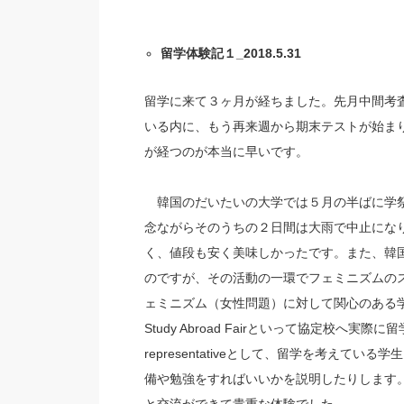
留学体験記１_2018.5.31
留学に来て３ヶ月が経ちました。先月中間考
いる内に、もう再来週から期末テストが始ま
が経つのが本当に早いです。
韓国のだいたいの大学では５月の半ばに学祭
念ながらそのうちの２日間は大雨で中止にな
く、値段も安く美味しかったです。また、韓国
のですが、その活動の一環でフェミニズムの
ェミニズム（女性問題）に対して関心のある
Study Abroad Fairといって協定校
representativeとして、留学を考え
備や勉強をすればいいかを説明したりします