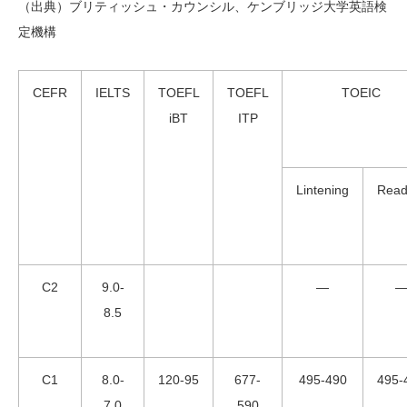
（出典）ブリティッシュ・カウンシル、ケンブリッジ大学英語検
定機構
CEFR
IELTS
TOEFL
TOEFL
TOEIC
iBT
ITP
Lintening
Read
C2
9.0-
―
8.5
C1
8.0-
120-95
677-
495-490
495-
7.0
590