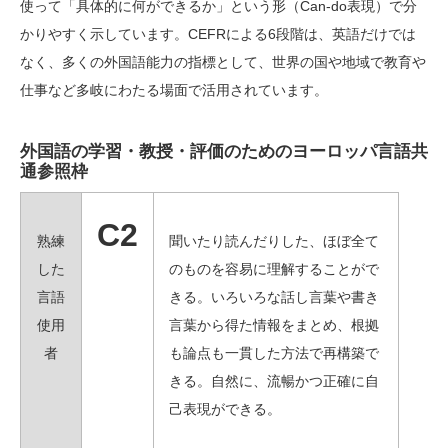
使って「具体的に何ができるか」という形（Can-do表現）で分
かりやすく示しています。CEFRによる6段階は、英語だけでは
なく、多くの外国語能力の指標として、世界の国や地域で教育や
仕事など多岐にわたる場面で活用されています。
外国語の学習・教授・評価のためのヨーロッパ言語共
通参照枠
C2
熟練
聞いたり読んだりした、ほぼ全て
した
のものを容易に理解することがで
言語
きる。いろいろな話し言葉や書き
使用
言葉から得た情報をまとめ、根拠
者
も論点も一貫した方法で再構築で
きる。自然に、流暢かつ正確に自
己表現ができる。