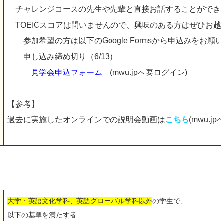
チャレンジコースの先生や先輩と直接お話することができ
TOEICスコアは問いませんので、興味のある方はぜひお
参加希望の方は以下のGoogle Formsから申込みをお
申し込み締め切り（6/13）
見学会申込フォーム
(mwu.jpへ要ログイン)
【参考】
過去に実施したオンラインでの説明会動画は
こちら
(mwu.
大学・英語文化学科、英語グローバル学科以外
の学生で、
以下の基準を満たす者