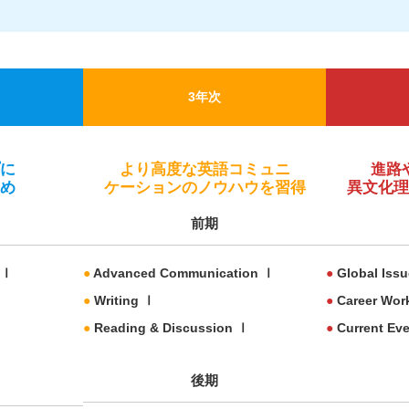
3年次
に
より高度な英語コミュニ
進路
め
ケーションのノウハウを習得
異文化
前期
 Ⅰ
●
Advanced Communication Ⅰ
●
Global Iss
●
Writing Ⅰ
●
Career Wor
Ⅰ
●
Reading & Discussion Ⅰ
●
Current Ev
後期