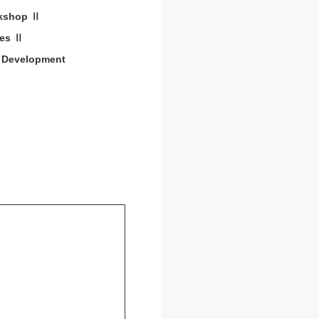
kshop Ⅱ
ues Ⅱ
 Development