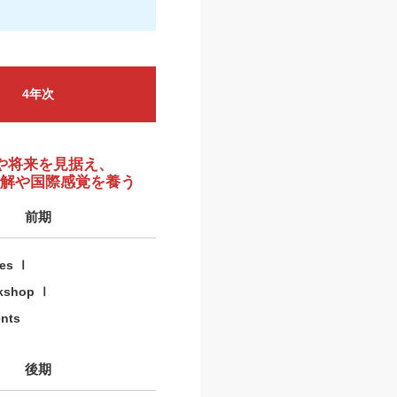
4年次
や将来を見据え、
理解や国際感覚を養う
前期
ues Ⅰ
kshop Ⅰ
ents
後期