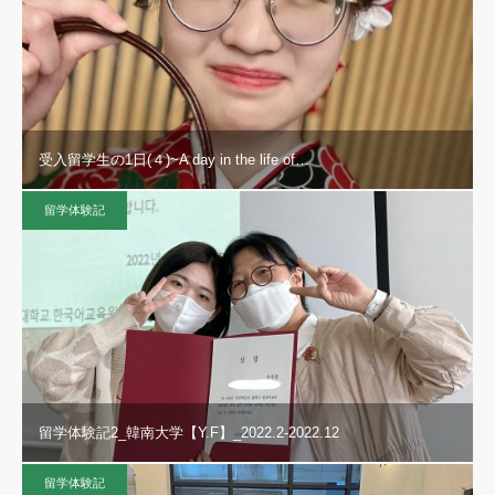
受入留学生の1日(４)~A day in the life of…
留学体験記
留学体験記2_韓南大学【Y.F】_2022.2-2022.12
留学体験記