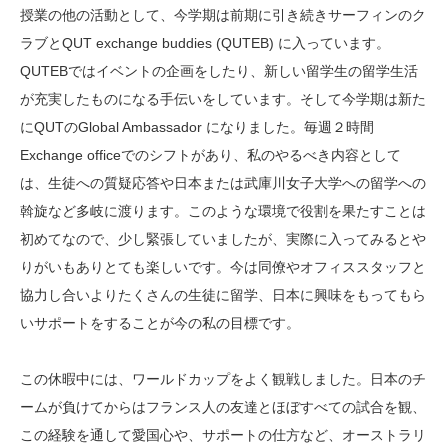
授業の他の活動として、今学期は前期に引き続きサーフィンのク
ラブとQUT exchange buddies (QUTEB) に入っています。
QUTEBではイベントの企画をしたり、新しい留学生の留学生活
が充実したものになる手伝いをしています。そして今学期は新た
にQUTのGlobal Ambassador になりました。毎週２時間
Exchange officeでのシフトがあり、私のやるべき内容として
は、生徒への質疑応答や日本または武庫川女子大学への留学への
斡旋など多岐に渡ります。このような環境で役割を果たすことは
初めてなので、少し緊張していましたが、実際に入ってみるとや
りがいもありとても楽しいです。今は同僚やオフィススタッフと
協力し合いよりたくさんの生徒に留学、日本に興味をもってもら
いサポートをすることが今の私の目標です。
この休暇中には、ワールドカップをよく観戦しました。日本のチ
ームが負けてからはフランス人の友達とほぼすべての試合を観、
この経験を通して愛国心や、サポートの仕方など、オーストラリ