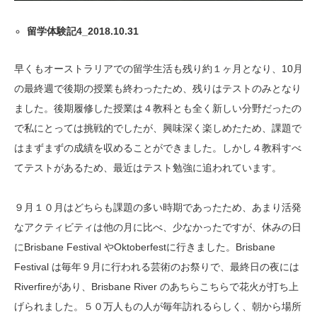
留学体験記4_2018.10.31
早くもオーストラリアでの留学生活も残り約１ヶ月となり、10月
の最終週で後期の授業も終わったため、残りはテストのみとなり
ました。後期履修した授業は４教科とも全く新しい分野だったの
で私にとっては挑戦的でしたが、興味深く楽しめたため、課題で
はまずまずの成績を収めることができました。しかし４教科すべ
てテストがあるため、最近はテスト勉強に追われています。
９月１０月はどちらも課題の多い時期であったため、あまり活発
なアクティビティは他の月に比べ、少なかったですが、休みの日
にBrisbane Festival やOktoberfestに行きました。Brisbane
Festival は毎年９月に行われる芸術のお祭りで、最終日の夜には
Riverfireがあり、Brisbane River のあちらこちらで花火が打ち上
げられました。５０万人もの人が毎年訪れるらしく、朝から場所