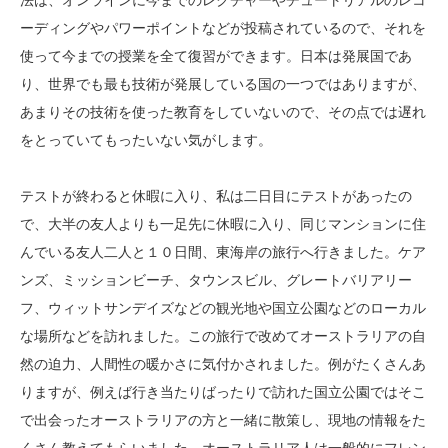
法は、オンラインに今までのレクチャーやチュートリアルのレコ
ーディングやパワーポイントなどが投稿されているので、それを
使って今までの授業を全て復習ができます。日本は発展国であ
り、世界でも最も技術が発展している国の一つではありますが、
あまりその技術を使った教育をしていないので、その点では遅れ
をとっていてもったいない気がします。
テストが終わると休暇に入り、私は二日目にテストがあったの
で、大半の友人よりも一足先に休暇に入り、同じマンションに住
んでいる友人二人と１０日間、東海岸の旅行へ行きました。ケア
ンズ、ミッションビーチ、タウンスビル、グレートバリアリー
フ、ウィットサンデイズなどの観光地や国立公園などのローカル
な場所などを訪れました。この旅行で改めてオーストラリアの自
然の迫力、人間性の暖かさに気付かされました。例がたくさんあ
りますが、例えば行き当たりばったりで訪れた国立公園ではそこ
で出会ったオーストラリアの方と一緒に散策し、現地の情報をた