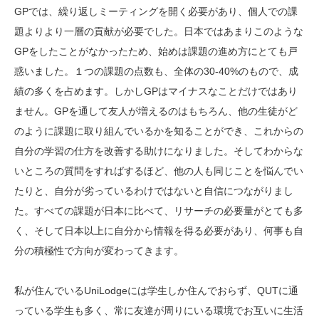
GPでは、繰り返しミーティングを開く必要があり、個人での課
題よりより一層の貢献が必要でした。日本ではあまりこのような
GPをしたことがなかったため、始めは課題の進め方にとても戸
惑いました。１つの課題の点数も、全体の30-40%のもので、成
績の多くを占めます。しかしGPはマイナスなことだけではあり
ません。GPを通して友人が増えるのはもちろん、他の生徒がど
のように課題に取り組んでいるかを知ることができ、これからの
自分の学習の仕方を改善する助けになりました。そしてわからな
いところの質問をすればするほど、他の人も同じことを悩んでい
たりと、自分が劣っているわけではないと自信につながりまし
た。すべての課題が日本に比べて、リサーチの必要量がとても多
く、そして日本以上に自分から情報を得る必要があり、何事も自
分の積極性で方向が変わってきます。
私が住んでいるUniLodgeには学生しか住んでおらず、QUTに通
っている学生も多く、常に友達が周りにいる環境でお互いに生活