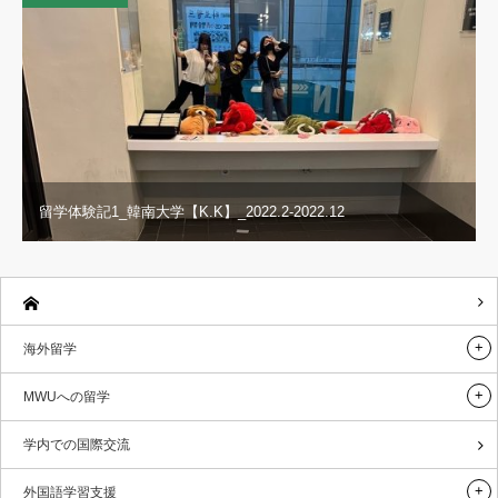
留学体験記1_韓南大学【K.K】_2022.2-2022.12
海外留学
MWUへの留学
学内での国際交流
外国語学習支援