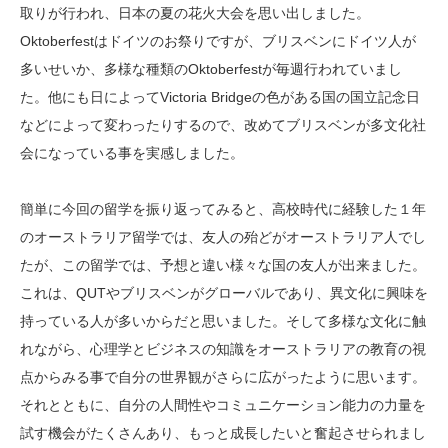
取りが行われ、日本の夏の花火大会を思い出しました。
Oktoberfestはドイツのお祭りですが、ブリスベンにドイツ人が
多いせいか、多様な種類のOktoberfestが毎週行われていまし
た。他にも日によってVictoria Bridgeの色がある国の国立記念日
などによって変わったりするので、改めてブリスベンが多文化社
会になっている事を実感しました。
簡単に今回の留学を振り返ってみると、高校時代に経験した１年
のオーストラリア留学では、友人の殆どがオーストラリア人でし
たが、この留学では、予想と違い様々な国の友人が出来ました。
これは、QUTやブリスベンがグローバルであり、異文化に興味を
持っている人が多いからだと思いました。そして多様な文化に触
れながら、心理学とビジネスの知識をオーストラリアの教育の視
点からみる事で自分の世界観がさらに広がったように思います。
それとともに、自分の人間性やコミュニケーション能力の力量を
試す機会がたくさんあり、もっと成長したいと奮起させられまし