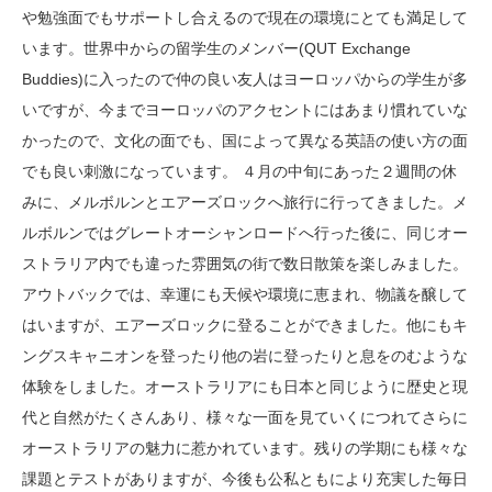
や勉強面でもサポートし合えるので現在の環境にとても満足して
います。世界中からの留学生のメンバー(QUT Exchange
Buddies)に入ったので仲の良い友人はヨーロッパからの学生が多
いですが、今までヨーロッパのアクセントにはあまり慣れていな
かったので、文化の面でも、国によって異なる英語の使い方の面
でも良い刺激になっています。 ４月の中旬にあった２週間の休
みに、メルボルンとエアーズロックへ旅行に行ってきました。メ
ルボルンではグレートオーシャンロードへ行った後に、同じオー
ストラリア内でも違った雰囲気の街で数日散策を楽しみました。
アウトバックでは、幸運にも天候や環境に恵まれ、物議を醸して
はいますが、エアーズロックに登ることができました。他にもキ
ングスキャニオンを登ったり他の岩に登ったりと息をのむような
体験をしました。オーストラリアにも日本と同じように歴史と現
代と自然がたくさんあり、様々な一面を見ていくにつれてさらに
オーストラリアの魅力に惹かれています。残りの学期にも様々な
課題とテストがありますが、今後も公私ともにより充実した毎日