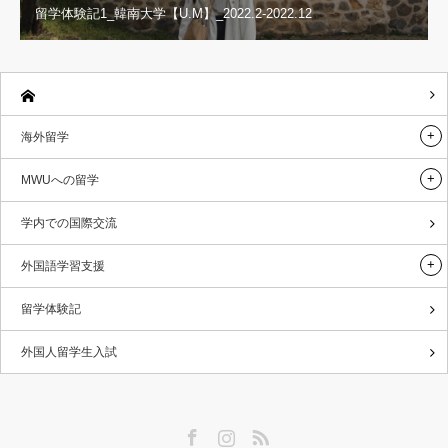
留学体験記1_韓南大学【U.M】_2022.2-2022.12
海外留学
MWUへの留学
学内での国際交流
外国語学習支援
留学体験記
外国人留学生入試
Facebook
Instagram
RSS