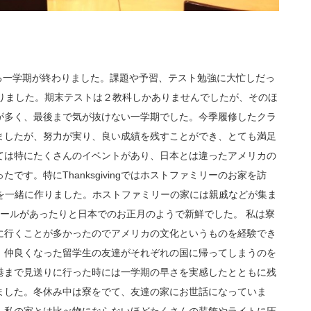
来てもう半分となる一学期が終わりました。課題や予習、テスト勉強に大忙しだっ
わりました。期末テストは２教科しかありませんでしたが、そのほ
が多く、最後まで気が抜けない一学期でした。今季履修したクラ
ましたが、努力が実り、良い成績を残すことができ、とても満足
ては特にたくさんのイベントがあり、日本とは違ったアメリカの
す。特にThanksgivingではホストファミリーのお家を訪
ではの料理を一緒に作りました。ホストファミリーの家には親戚などが集ま
大きなセールがあったりと日本でのお正月のようで新鮮でした。 私は寮
に行くことが多かったのでアメリカの文化というものを経験でき
、仲良くなった留学生の友達がそれぞれの国に帰ってしまうのを
港まで見送りに行った時には一学期の早さを実感したとともに残
ました。冬休み中は寮をでて、友達の家にお世話になっていま
、私の家とは比べ物にならないほどたくさんの装飾やライトに圧