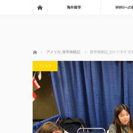
ホーム
海外留学
MWUへの
ホーム
アメリカ
,
留学体験記
留学体験記_ｾﾝﾄ･ﾏｰﾁﾝｽﾞ大学_
アメリカ