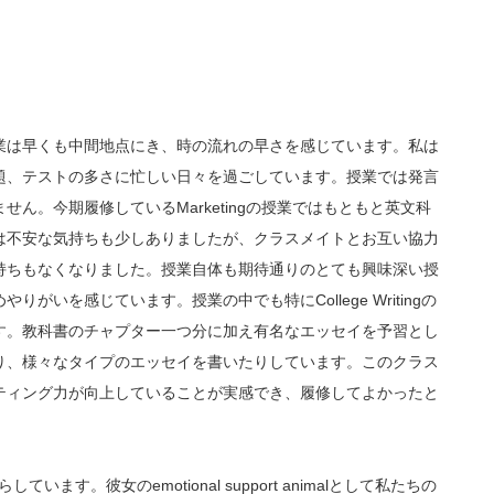
業は早くも中間地点にき、時の流れの早さを感じています。私は
題、テストの多さに忙しい日々を過ごしています。授業では発言
ん。今期履修しているMarketingの授業ではもともと英文科
は不安な気持ちも少しありましたが、クラスメイトとお互い協力
持ちもなくなりました。授業自体も期待通りのとても興味深い授
いを感じています。授業の中でも特にCollege Writingの
す。教科書のチャプター一つ分に加え有名なエッセイを予習とし
り、様々なタイプのエッセイを書いたりしています。このクラス
ティング力が向上していることが実感でき、履修してよかったと
います。彼女のemotional support animalとして私たちの