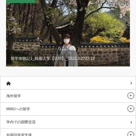
留学体験記1_韓南大学【U.M】_2022.2-2022.12
海外留学
MWUへの留学
学内での国際交流
外国語学習支援