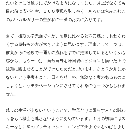
たいときには散歩にでかけるようになりました。見上げなくても
目の前に広がる空、３６０度私を取り巻く、あるいは包みこむこ
の広いカルガリーの空が私の一番のお気に入りです。
さて、後期の学業面ですが、前期に比べると不安感よりもわくわ
くする気持ちの方が大きいように思います。理由として一つは、
前期からの経験で一通りの流れをすでに把握しているという安心
感から、もう一つは、自分自身を帰国後のビジョンも描いた上で
後期に臨ませることができたためだと思います。あと２か月しか
ないという事実もまた、日々を精一杯、無駄なく実のあるものに
しようというモチベーションにさせてくれるのも一つかもしれま
せん。
残りの生活が少ないということで、学業だけに限らす人との関わ
りをもつ機会も逃さないように努めています。１月の初頭にはス
キーをしに隣のブリティッシュコロンビア州まで羽をのばしまし