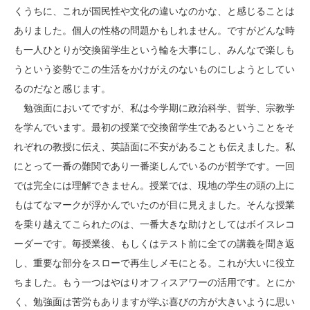
くうちに、これが国民性や文化の違いなのかな、と感じることは
ありました。個人の性格の問題かもしれません。ですがどんな時
も一人ひとりが交換留学生という輪を大事にし、みんなで楽しも
うという姿勢でこの生活をかけがえのないものにしようとしてい
るのだなと感じます。
勉強面においてですが、私は今学期に政治科学、哲学、宗教学
を学んでいます。最初の授業で交換留学生であるということをそ
れぞれの教授に伝え、英語面に不安があることも伝えました。私
にとって一番の難関であり一番楽しんでいるのが哲学です。一回
では完全には理解できません。授業では、現地の学生の頭の上に
もはてなマークが浮かんでいたのが目に見えました。そんな授業
を乗り越えてこられたのは、一番大きな助けとしてはボイスレコ
ーダーです。毎授業後、もしくはテスト前に全ての講義を聞き返
し、重要な部分をスローで再生しメモにとる。これが大いに役立
ちました。もう一つはやはりオフィスアワーの活用です。とにか
く、勉強面は苦労もありますが学ぶ喜びの方が大きいように思い