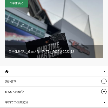
留学体験記
留学体験記1_韓南大学【Y.F】_2022.2-2022.12
海外留学
MWUへの留学
学内での国際交流