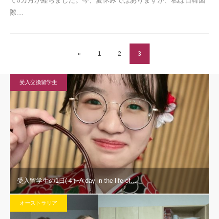
て5カ月が経ちました。今、夏休みではありますが、私は日韓国
際…
«
1
2
3
受入交換留学生
受入留学生の1日(４)~A day in the life of…
オーストラリア