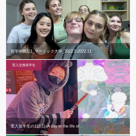
留学体験記1_マードック大学_2022.2-2022.11
受入交換留学生
受入留学生の1日(1)~A day in the life of…