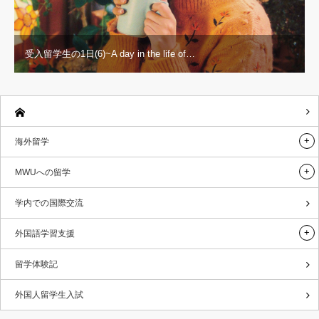
受入留学生の1日(6)~A day in the life of…
海外留学
MWUへの留学
学内での国際交流
外国語学習支援
留学体験記
外国人留学生入試