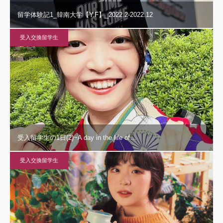
留学体験記1_韓南大学【Y.F】_2022.2-2022.12
受入交換留学生
受入留学生の1日(2)~A day in the life of…
受入交換留学生